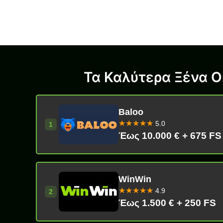
Τα Καλύτερα Ξένα On
Baloo
★★★★★
5.0
Έως 10.000 € + 675 FS
WinWin
★★★★★
4.9
Έως 1.500 € + 250 FS