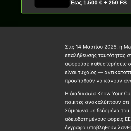
Έως 1.500 € + 250 FS
Στις 14 Μαρτίου 2026, η
Ma
επαλήθευσης ταυτότητας σ
αφορούσε καθυστερήσεις σ
είναι τυχαίος — αντικατοπ
προσπαθούν να κάνουν ανάλ
Η διαδικασία Know Your Cu
παίκτες ανακαλύπτουν ότι 
Σύμφωνα με δεδομένα του 
αδειοδοτημένους φορείς Ε
έγγραφα υποβληθούν λανθα