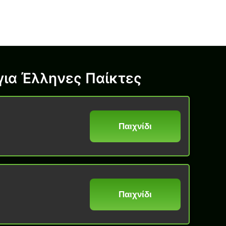
 για Έλληνες Παίκτες
Παιχνίδι
Παιχνίδι