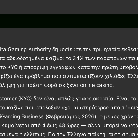
lta Gaming Authority
δημοσίευσε την τριμηνιαία έκθεσή 
τα αδειοδοτημένα καζίνο: το
34%
των παραπόνων παικ
το KYC ή απόρριψη εγγράφων κατά την πρώτη υποβολή
τρίζει ένα πρόβλημα που αντιμετωπίζουν χιλιάδες Έλλ
ηψη για πρώτη φορά σε ξένα online casino.
stomer (KYC) δεν είναι απλώς γραφειοκρατία. Είναι το
το καζίνο που επέλεξαν έχει αυστηρότερες απαιτήσεις 
iGaming Business (Φεβρουάριος 2026), ο μέσος χρόνο
Ε κυμαίνεται από
4 έως 48 ώρες
— αλλά μπορεί να φτάσ
σμένα ή ελλιπώς. Για τον Έλληνα παίκτη, αυτό σημαί