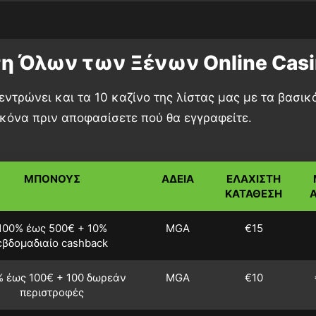
η Όλων των Ξένων Online Cas
εντρώνει και τα
10
καζίνο της λίστας μας με τα βασικ
ικόνα πριν αποφασίσετε πού θα εγγραφείτε.
ΜΠΌΝΟΥΣ
ΆΔΕΙΑ
ΕΛΆΧΙΣΤΗ
ΚΑΤΆΘΕΣΗ
100% έως 500€ + 10%
MGA
€15
εβδομαδιαίο cashback
% έως 100€ + 100 δωρεάν
MGA
€10
περιστροφές