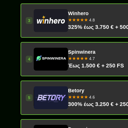
Winhero
★★★★★
4.8
325% έως 3.750 € + 50
Spinwinera
★★★★★
4.7
Έως 1.500 € + 250 FS
Betory
★★★★★
4.6
300% έως 3.250 € + 25