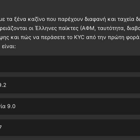
με τα ξένα καζίνο που παρέχουν διαφανή και ταχεία δ
ιάζονται οι Έλληνες παίκτες (ΑΦΜ, ταυτότητα, διαβατή
ψης και πώς να περάσετε το KYC από την πρώτη φορά.
 είναι:
9.2
ία 9.0
7