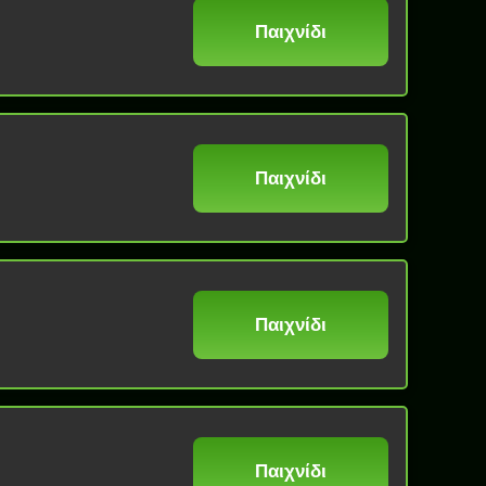
Παιχνίδι
Παιχνίδι
Παιχνίδι
Παιχνίδι