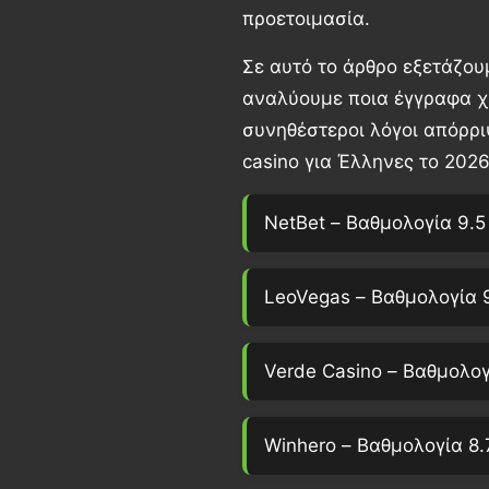
προετοιμασία.
Σε αυτό το άρθρο εξετάζου
αναλύουμε ποια έγγραφα χρε
συνηθέστεροι λόγοι απόρρι
casino για Έλληνες το 2026
NetBet – Βαθμολογία 9.5
LeoVegas – Βαθμολογία 
Verde Casino – Βαθμολογ
Winhero – Βαθμολογία 8.