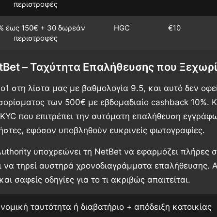
περιστροφές
% έως 150€ + 30 δωρεάν
HGC
€10
περιστροφές
tBet – Ταχύτητα Επαλήθευσης που Ξεχωρί
Νο1 στη λίστα μας με βαθμολογία
9.5
, και αυτό δεν οφε
σορίσματος των
500€
με εβδομαδιαίο cashback
10%
. 
KYC που επιτρέπει την αυτόματη επαλήθευση εγγράφ
ήστες, εφόσον υποβληθούν ευκρινείς φωτογραφίες.
uthority
υποχρεώνει τη NetBet να εφαρμόζει πλήρες 
 να τηρεί αυστηρά χρονοδιαγράμματα επαλήθευσης. Α
αι σαφείς οδηγίες για το τι ακριβώς απαιτείται.
ομική ταυτότητα ή διαβατήριο + απόδειξη κατοικίας